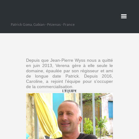
Domaine Terres des
MEMBRES
perdrix
Patrick Goma, Gabian - Pézenas - France
HOME
LES MEMBRES
Depuis que Jean-Pierre Wyss nous a quitté
en juin 2013, Verena gère à elle seule le
domaine, épaulée par son régisseur et ami
de longue date Patrick. Depuis 2016,
Caroline, a rejoint l’équipe pour s’occuper
de la commercialisation.
L'ÉQUIPE
Verena Wys
PROPRIÉTAI