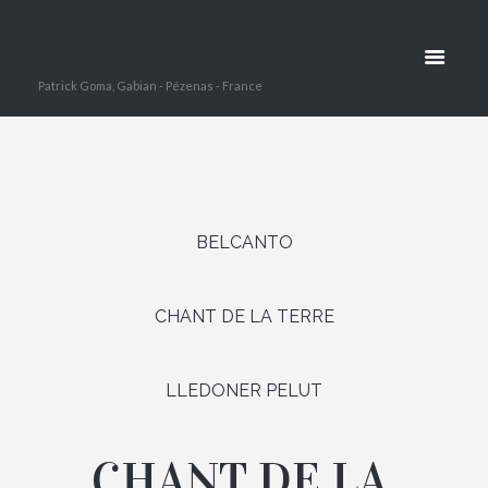
LA TERRE
Domaine Terres des
perdrix
Patrick Goma, Gabian - Pézenas - France
HOME
CHANT DE LA TERRE
BELCANTO
CHANT DE LA TERRE
LLEDONER PELUT
CHANT DE LA