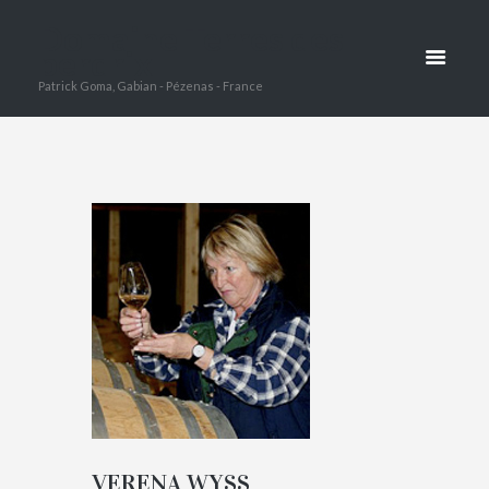
Domaine Terres des
WYSS
perdrix
Patrick Goma, Gabian - Pézenas - France
HOME
VERENA WYSS
VERENA WYSS