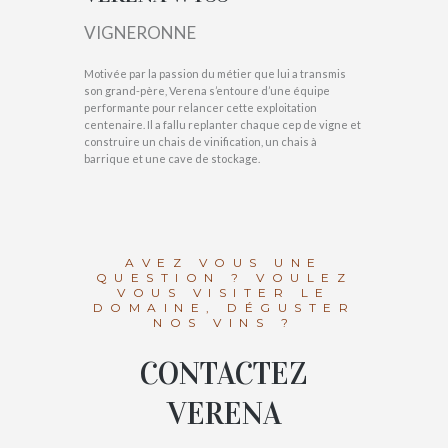
VIGNERONNE
Motivée par la passion du métier que lui a transmis
son grand-père, Verena s’entoure d’une équipe
performante pour relancer cette exploitation
centenaire. Il a fallu replanter chaque cep de vigne et
construire un chais de vinification, un chais à
barrique et une cave de stockage.
AVEZ VOUS UNE
QUESTION ? VOULEZ
VOUS VISITER LE
DOMAINE, DÉGUSTER
NOS VINS ?
CONTACTEZ
VERENA