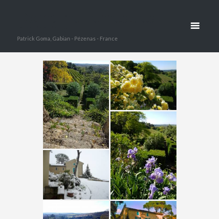
Domaine Terres des
DOMAINE
perdrix
Patrick Goma, Gabian - Pézenas - France
HOME
LE DOMAINE