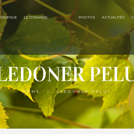
IENVENUE
LE DOMAINE
NOS VINS
PHOTOS
ACTUALITÉS
C
LEDONER PEL
HOME
LLEDONER PELUT