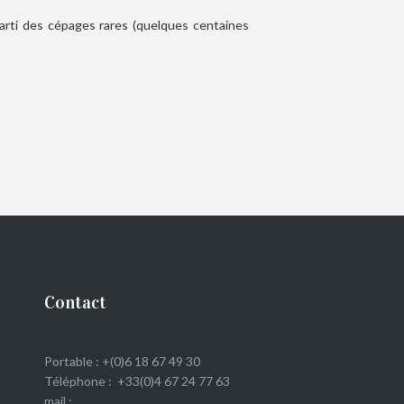
 parti des cépages rares (quelques centaines
Contact
Portable : +(0)6 18 67 49 30
Téléphone : +33(0)4 67 24 77 63
mail :