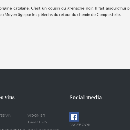
rigine catalane. C’est un cousin du grenache noir. Il fait aujourd’hui
 au Moyen âge par les pèlerins du retour du chemin de Compostelle.
s vins
Social media
SS VIN
VIOGNIER
TRADITION
FACEBOOK