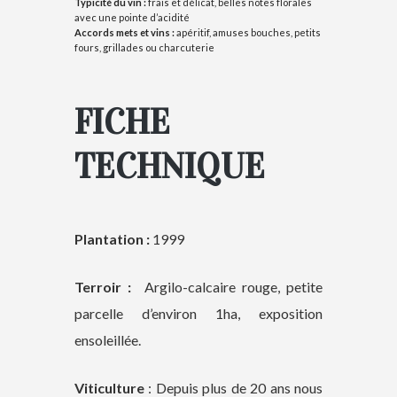
Typicité du vin :
frais et délicat, belles notes florales
avec une pointe d’acidité
Accords mets et vins :
apéritif, amuses bouches, petits
fours, grillades ou charcuterie
FICHE
TECHNIQUE
Plantation :
1999
Terroir :
Argilo-calcaire rouge, petite
parcelle d’environ 1ha, exposition
ensoleillée.
Viticulture
: Depuis plus de 20 ans nous