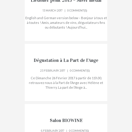
Lledoner pelut 2015 – Silver medal
13 MARCH 2017
0 COMMENT(S)
English and German version below – Bonjour à tous et
à toutes ! Amis, amateurs de vins, dégustateurs fins
ou débutants ! Aujourd’hui...
Dégustation à La Part de l’Ange
23 FEBRUARY 2017
0 COMMENT(S)
Ce Dimanche 26 Février 2017 à partir de 11h30,
retrouvez nous à la Part de l’Ange avec Hélène et
Thierry. La part de l’Ange à...
Salon BIOWINE
6 FEBRUARY 2017
0 COMMENT(S)