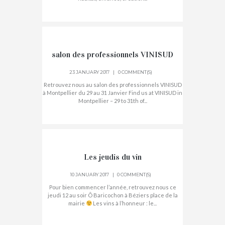
salon des professionnels VINISUD
23 JANUARY 2017
0 COMMENT(S)
Retrouvez nous au salon des professionnels VINISUD
à Montpellier du 29 au 31 Janvier Find us at VINISUD in
Montpellier – 29 to 31th of...
Les jeudis du vin
10 JANUARY 2017
0 COMMENT(S)
Pour bien commencer l’année, retrouvez nous ce
jeudi 12 au soir Ô Baricochon à Béziers place de la
mairie
Les vins à l’honneur : le...