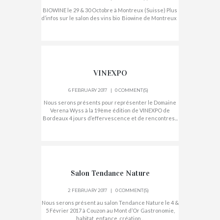
BIOWINE le 29 & 30 Octobre à Montreux (Suisse) Plus
d’infos sur le salon des vins bio Biowine de Montreux
VINEXPO
6 FEBRUARY 2017
0 COMMENT(S)
Nous serons présents pour représenter le Domaine
Verena Wyss à la 19ème édition de VINEXPO de
Bordeaux 4 jours d’effervescence et de rencontres...
Salon Tendance Nature
2 FEBRUARY 2017
0 COMMENT(S)
Nous serons présent au salon Tendance Nature le 4 &
5 Février 2017 à Couzon au Mont d’Or Gastronomie,
habitat, enfance, création...