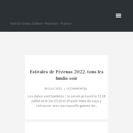
TERRES
Domaine Terres des
DES
perdrix
Patrick Goma, Gabian - Pézenas - France
PERDRIX
Estivales de Pézenas 2022, tous les
lundis soir
28 JULY 2022
0 COMMENT(S)
Les dates sont tombées ! Je serais présent le 11,18
juillet et le 1er,15,22 et 29 août! Hâte de vous y
retrouver avec ma nouvelle gamme de...