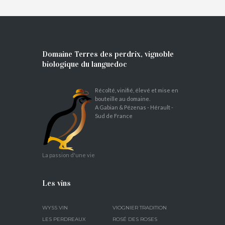
Domaine Terres des perdrix, vignoble
biologique du languedoc
Récolté, vinifié, élevé et mise en
bouteille au domaine.
A Gabian & Pézenas - Hérault -
Sud de France
La passion d'une vie
Les vins
WYSS VIN
VIOGNIER TRADITION
LES PERDREAUX
ROSÉ DES ROSES