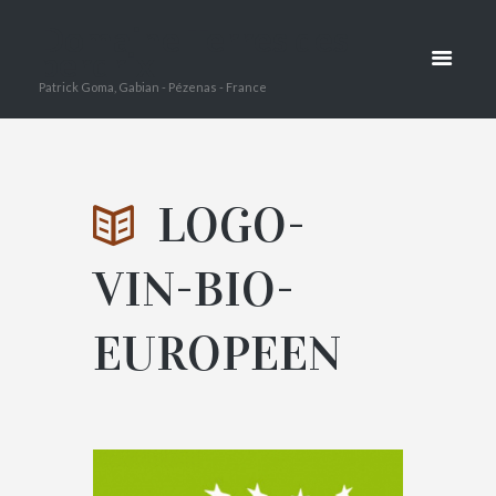
Domaine Terres des
VIN-BIO-
perdrix
Patrick Goma, Gabian - Pézenas - France
EUROPEEN
HOME
VITICULTURE BIOLOGIQUE
LOGO-
ATTACHMENT: LOGO-VIN-BIO-EUROP
VIN-BIO-
EUROPEEN