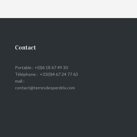
Contact
Portable : +(0)6 18 67 49 30
Téléphone : +33(0)4 67 24 77 63
mail :
contact@terresdesperdrix.com