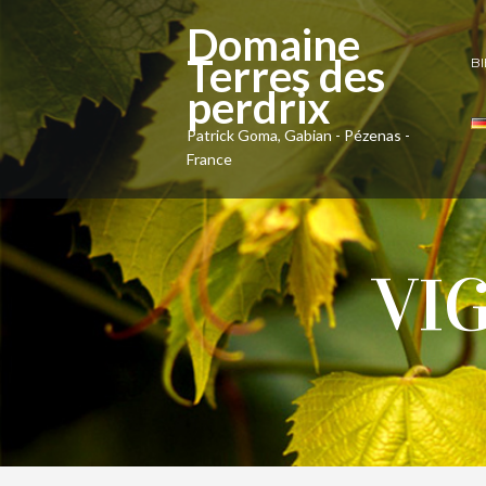
Domaine
Terres des
B
perdrix
Patrick Goma, Gabian - Pézenas -
France
VI