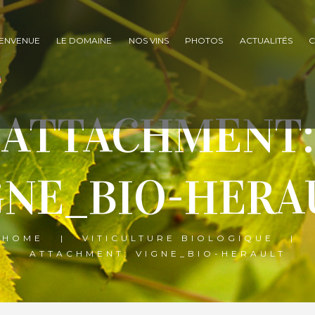
IENVENUE
LE DOMAINE
NOS VINS
PHOTOS
ACTUALITÉS
C
ATTACHMENT:
GNE_BIO-HERA
HOME
VITICULTURE BIOLOGIQUE
ATTACHMENT: VIGNE_BIO-HERAULT