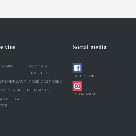
s vins
Social media
SS VIN
VIOGNIER
TRADITION
FACEBOOK
S PERDREAUX
ROSÉ DES ROSES
EDONER PELUT
BELCANTO
INSTAGRAM
ANT DE LA
RRE