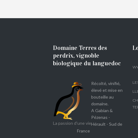
Domaine Terres des
Le
perdrix, vignoble
biologique du languedoc
WY
LE
Récolté, vinifié,
élevé et mise en
LL
bouteille au
CH
domaine.
TE
A Gabian &
Pézenas -
La passion d'une vie
Hérault - Sud de
France