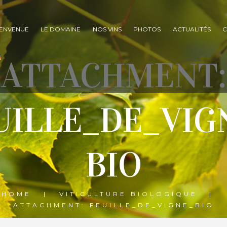
IENVENUE
LE DOMAINE
NOS VINS
PHOTOS
ACTUALITÉS
C
ATTACHMENT:
UILLE_DE_VIG
BIO
HOME
VITICULTURE BIOLOGIQUE
ATTACHMENT: FEUILLE_DE_VIGNE_BIO