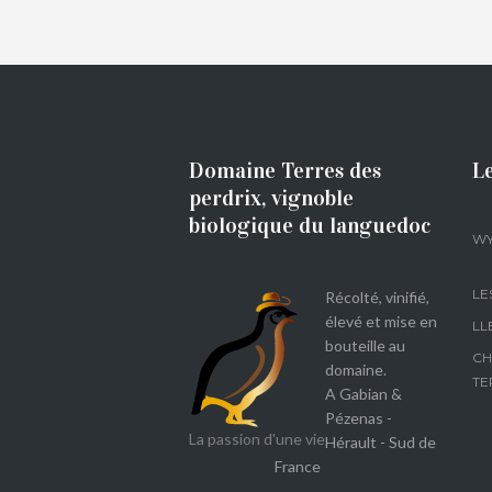
Domaine Terres des
Le
perdrix, vignoble
biologique du languedoc
WY
LE
Récolté, vinifié,
élevé et mise en
LL
bouteille au
CH
domaine.
TE
A Gabian &
Pézenas -
La passion d'une vie
Hérault - Sud de
France