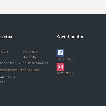
s vins
Social media
SS VIN
VIOGNIER
TRADITION
FACEBOOK
S PERDREAUX
ROSÉ DES ROSES
EDONER PELUT
BELCANTO
INSTAGRAM
ANT DE LA
RRE