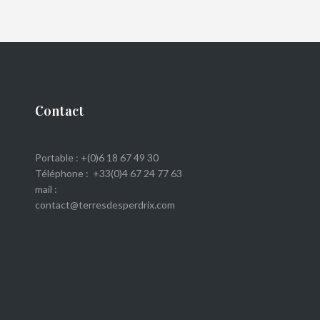
Contact
Portable : +(0)6 18 67 49 30
Téléphone : +33(0)4 67 24 77 63
mail :
contact@terresdesperdrix.com