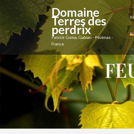
Domaine
Terres des
B
perdrix
Patrick Goma, Gabian - Pézenas -
France
FE