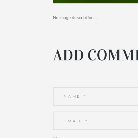
No image description ...
ADD COMM