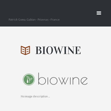
Domaine Terres des
BIOWINE
perdrix
Patrick Goma, Gabian - Pézenas - France
HOME
SALONS ET FOIRES
SALON BIOWINE
ATTACHMENT: BIOWINE
BIOWINE
No image description ...