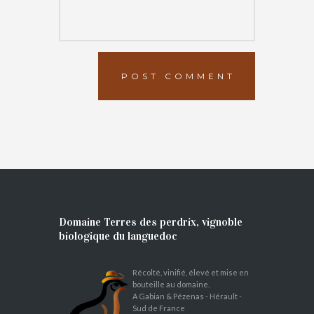
Domaine Terres des perdrix, vignoble
biologique du languedoc
Récolté, vinifié, élevé et mise en
bouteille au domaine.
A Gabian & Pézenas - Hérault -
Sud de France