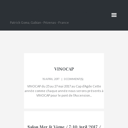
FOIRES
Domaine Terres des
perdrix
Patrick Goma, Gabian - Pézenas - France
HOME
SALONS ET FOIRES
VINOCAP
19 APRIL 2017
0 COMMENT(S)
VINOCAP du 25 au 27 mai 2017 au Cap d’Agde Cette
année comme chaque année nous serons présents à
VINOCAP pour le pont de l’Ascension...
Salon Mer & Vigne / 7-10 Avril 2017 /