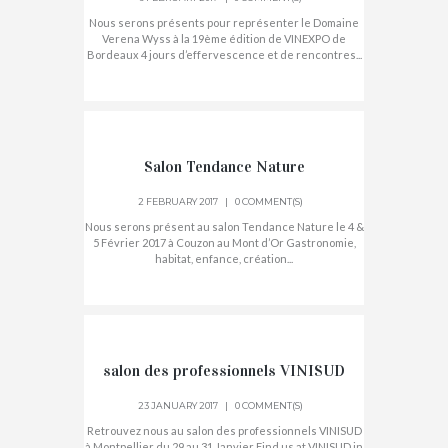
Nous serons présents pour représenter le Domaine
Verena Wyss à la 19ème édition de VINEXPO de
Bordeaux 4 jours d’effervescence et de rencontres...
Salon Tendance Nature
2 FEBRUARY 2017
0 COMMENT(S)
Nous serons présent au salon Tendance Nature le 4 &
5 Février 2017 à Couzon au Mont d’Or Gastronomie,
habitat, enfance, création...
salon des professionnels VINISUD
23 JANUARY 2017
0 COMMENT(S)
Retrouvez nous au salon des professionnels VINISUD
à Montpellier du 29 au 31 Janvier Find us at VINISUD in