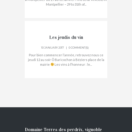
Montpellier – 29 to 31th of...
Les jeudis du vin
10 JANUARY 2017
0 COMMENT(S)
Pour bien commencer l’année, retrouvez nous ce
jeudi 12 au soir Ô Baricochon à Béziers place de la
mairie
Les vins à l’honneur : le...
Domaine Terres des perdrix, vignoble