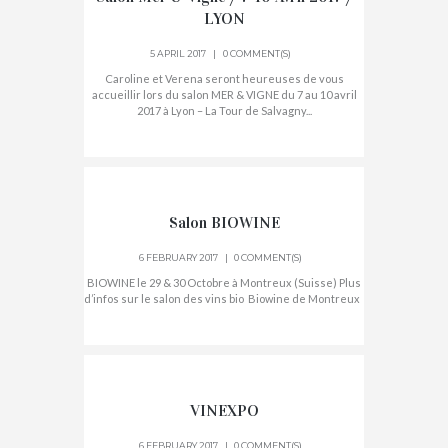
LYON
5 APRIL 2017
0 COMMENT(S)
Caroline et Verena seront heureuses de vous
accueillir lors du salon MER & VIGNE du 7 au 10 avril
2017 à Lyon – La Tour de Salvagny...
Salon BIOWINE
6 FEBRUARY 2017
0 COMMENT(S)
BIOWINE le 29 & 30 Octobre à Montreux (Suisse) Plus
d’infos sur le salon des vins bio Biowine de Montreux
VINEXPO
6 FEBRUARY 2017
0 COMMENT(S)