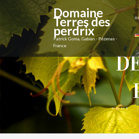
Domaine
Terres des
B
perdrix
Patrick Goma, Gabian - Pézenas -
France
DÉ
HOME