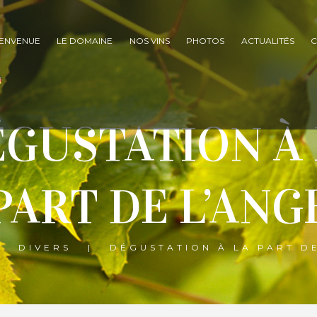
IENVENUE
LE DOMAINE
NOS VINS
PHOTOS
ACTUALITÉS
C
GUSTATION À
PART DE L’ANG
DIVERS
DÉGUSTATION À LA PART D