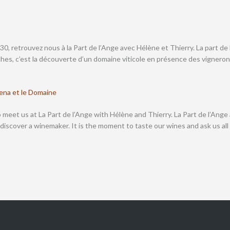
, retrouvez nous à la Part de l’Ange avec Hélène et Thierry. La part de l’
ches, c’est la découverte d’un domaine viticole en présence des vignerons
rena et le Domaine
eet us at La Part de l’Ange with Hélène and Thierry. La Part de l’Ange at
iscover a winemaker. It is the moment to taste our wines and ask us all