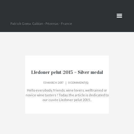
TERRES
Domaine Terres des
DES
perdrix
Patrick Goma, Gabian - Pézenas - France
PERDRIX
Lledoner pelut 2015 – Silver medal
13 MARCH 2017
0 COMMENT(S)
Hello everybody, friends, wine lovers, welltrained or
novice wine tasters ! Today, the article is dedicated to
our cuvée Lledoner pelut 2015...