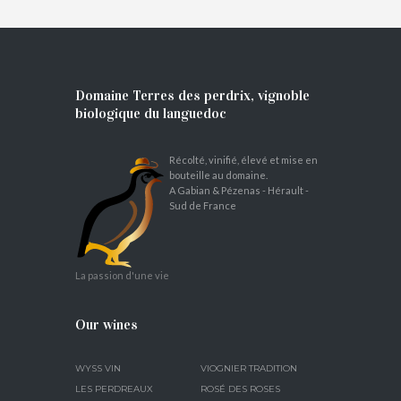
Domaine Terres des perdrix, vignoble
biologique du languedoc
Récolté, vinifié, élevé et mise en
bouteille au domaine.
A Gabian & Pézenas - Hérault -
Sud de France
La passion d'une vie
Our wines
WYSS VIN
VIOGNIER TRADITION
LES PERDREAUX
ROSÉ DES ROSES