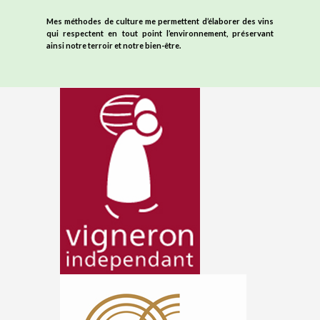
Mes
méthodes de cultur
e me permettent d’élaborer des vins
qui respectent en tout point l’environnement, préservant
ainsi notre terroir et notre bien-être.