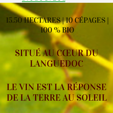
15.50 HECTARES | 10 CÉPAGES |
100 % BIO
SITUÉ AU CŒUR DU
LANGUEDOC
LE VIN EST LA RÉPONSE
DE LA TERRE AU
SOLEIL