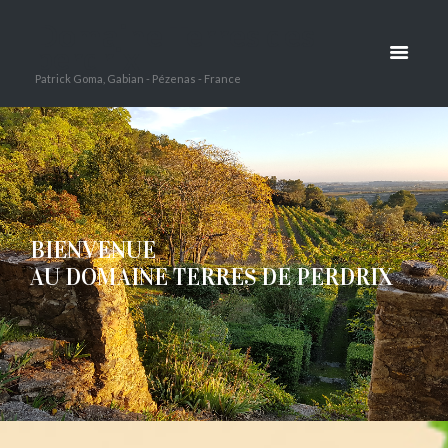
Domaine Terres des
perdrix
Patrick Goma, Gabian - Pézenas - France
B
I
E
N
V
E
N
U
E
A
U
D
O
M
A
I
N
E
T
E
R
R
E
S
D
E
P
E
R
D
R
I
X