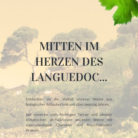
MITTEN IM
HERZEN DES
LANGUEDOC...
Entdecken sie die Vielfalt unserer Weine aus
biologischer Anbautechnik,seit über zwanzig Jahren.
Auf unserem vielschichtigen Terroir und idealen
klimatischen Verhältnissen wachsen Weine mit
eigenständigem Charakter und fruchtbetonten
Aromen.