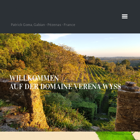
Domaine Terres des
perdrix
Patrick Goma, Gabian - Pézenas - France
W
I
L
L
K
O
M
M
E
N
A
U
F
D
E
R
D
O
M
A
I
N
E
V
E
R
E
N
A
W
Y
S
S