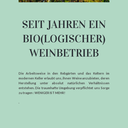
SEIT JAHREN EIN
BIO(LOGISCHER)
WEINBETRIEB
Die Arbeitsweise in den Rebgärten und das Keltern im
modernen Keller erlaubt uns, ihnen Weine anzubieten, deren
Herstellung unter absolut natürlichen Verhältnissen
entstehen. Die traumhafte Umgebung verpflichtet uns Sorge
zu tragen : WENIGER IST MEHR!
.