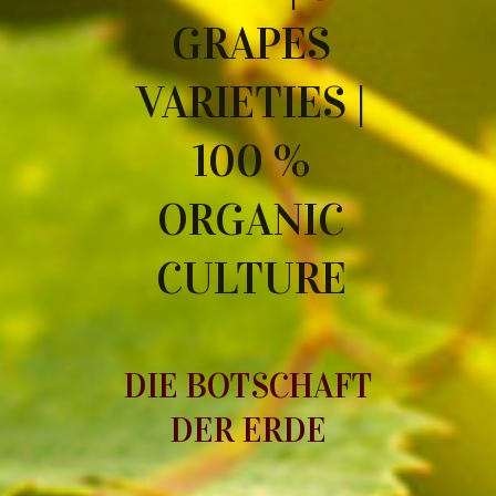
GRAPES
VARIETIES |
100 %
ORGANIC
CULTURE
DIE BOTSCHAFT
DER ERDE