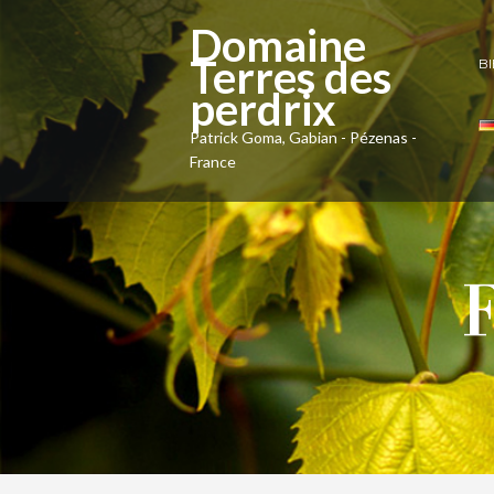
Domaine
Terres des
B
perdrix
Patrick Goma, Gabian - Pézenas -
France