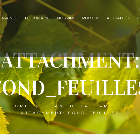
IENVENUE
LE DOMAINE
NOS VINS
PHOTOS
ACTUALITÉS
C
ATTACHMENT:
FOND_FEUILLE
HOME
CHANT DE LA TERRE
ATTACHMENT: FOND_FEUILLES