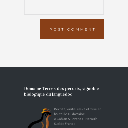
Domaine Terres des perdrix, vignoble
biologique du languedoc
Récolté, vinifié, élevé et mise en
bouteille au domaine.
A Gabian & Pézenas - Hérault -
Sud de France