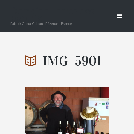
ENT:
Domaine Terres des
IMG_5901
perdrix
Patrick Goma, Gabian - Pézenas - France
HOME
LES ORIGINES...
ATTACHMENT: IMG_5901
IMG_5901