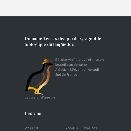
Domaine Terres des perdrix, vignoble
biologique du languedoc
Récolté, vinifié, élevé et mise en
bouteille au domaine.
A Gabian & Pézenas - Hérault -
Sud de France
La passion d'une vie
Les vins
WYSS VIN
VIOGNIER TRADITION