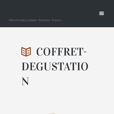
COFFRET-
Domaine Terres des
DEGUSTAT
perdrix
Patrick Goma, Gabian - Pézenas - France
ION
HOME
CONTACTEZ NOUS
COFFRET-
ATTACHMENT: COFFRET-DEGUSTATIO
DEGUSTATIO
N