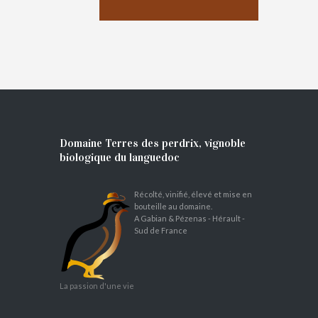
Domaine Terres des perdrix, vignoble
biologique du languedoc
Récolté, vinifié, élevé et mise en
bouteille au domaine.
A Gabian & Pézenas - Hérault -
Sud de France
La passion d'une vie