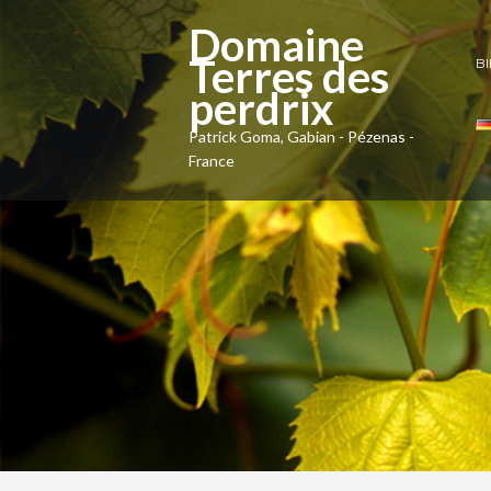
Domaine
Terres des
B
perdrix
Patrick Goma, Gabian - Pézenas -
France