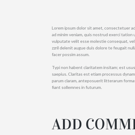
Lorem ipsum dolor sit amet, consectetuer ad
ad minim veniam, quis nostrud exerci tation u
vulputate velit esse molestie consequat, vel 
zzril delenit augue duis dolore te feugait nu
facer possim assum.
Typi non habent claritatem insitam; est usus 
saepius. Claritas est etiam processus dyna
parum claram, anteposuerit litterarum forma
fiant sollemnes in futurum.
ADD COMM