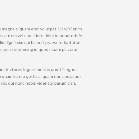
 magna aliquam erat volutpat. Ut wisi enim
s autem vel eum iriure dolor in hendrerit in
odio dignissim qui blandit praesent luptatum
il imperdiet doming id quod mazim placerat
nt lectores legere me lius quod ii legunt
e quam littera gothica, quam nunc putamus
i, qui nunc nobis videntur parum clari,