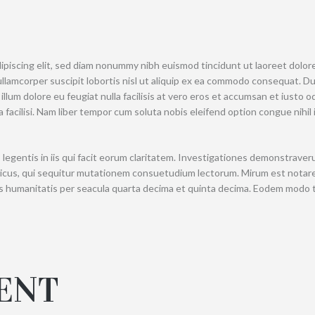
ipiscing elit, sed diam nonummy nibh euismod tincidunt ut laoreet dolore
llamcorper suscipit lobortis nisl ut aliquip ex ea commodo consequat. Dui
illum dolore eu feugiat nulla facilisis at vero eros et accumsan et iusto 
lla facilisi. Nam liber tempor cum soluta nobis eleifend option congue nih
legentis in iis qui facit eorum claritatem. Investigationes demonstraveru
micus, qui sequitur mutationem consuetudium lectorum. Mirum est notar
s humanitatis per seacula quarta decima et quinta decima. Eodem modo typ
ENT