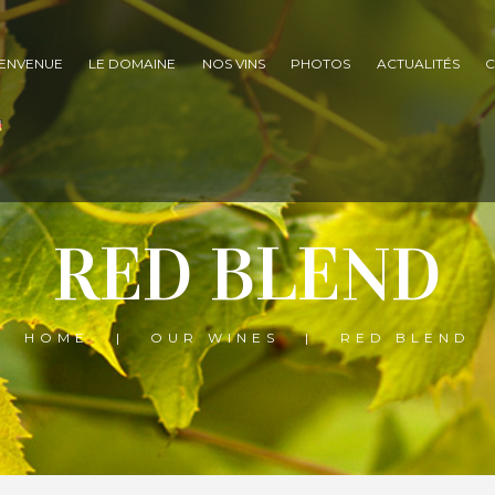
IENVENUE
LE DOMAINE
NOS VINS
PHOTOS
ACTUALITÉS
C
RED BLEND
HOME
OUR WINES
RED BLEND