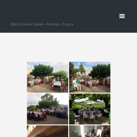
TASTING
Domaine Terres des
perdrix
HOME
TASTING
Patrick Goma, Gabian - Pézenas - France