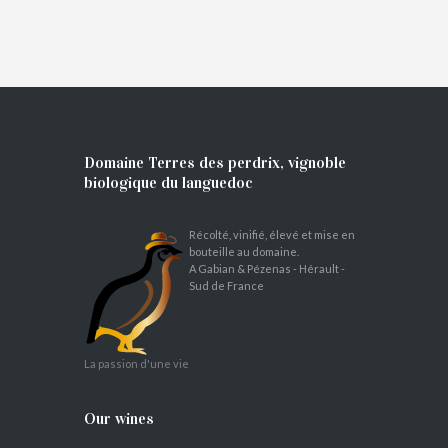
Domaine Terres des perdrix, vignoble
biologique du languedoc
Récolté, vinifié, élevé et mise en
bouteille au domaine.
A Gabian & Pézenas - Hérault -
Sud de France
La passion d'une vie
Our wines