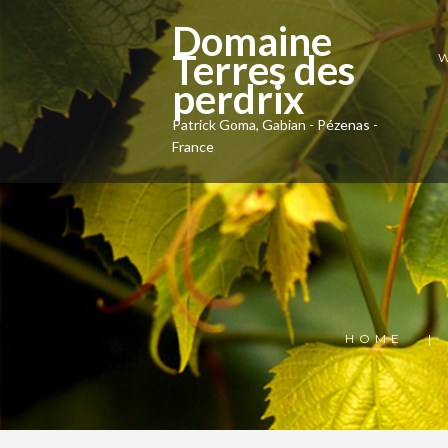
Domaine
Terres des
W
perdrix
Patrick Goma, Gabian - Pézenas -
France
HOME