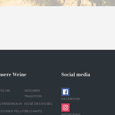
nsere Weine
Social media
SS VIN
VIOGNIER
TRADITION
FACEBOOK
S PERDREAUX
ROSÉ DES ROSES
EDONER PELUT
BELCANTO
INSTAGRAM