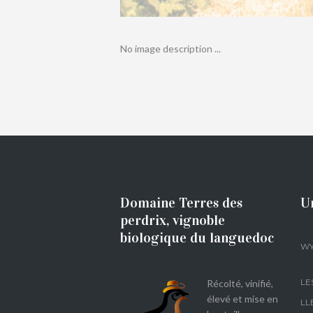
No image description ...
Domaine Terres des
U
perdrix, vignoble
biologique du languedoc
WY
LE
Récolté, vinifié,
élevé et mise en
LL