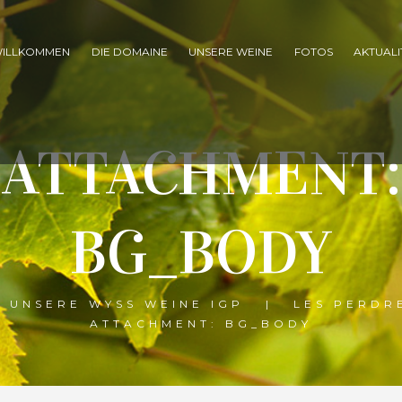
ILLKOMMEN
DIE DOMAINE
UNSERE WEINE
FOTOS
AKTUALI
ATTACHMENT:
BG_BODY
UNSERE WYSS WEINE IGP
LES PERDR
ATTACHMENT: BG_BODY