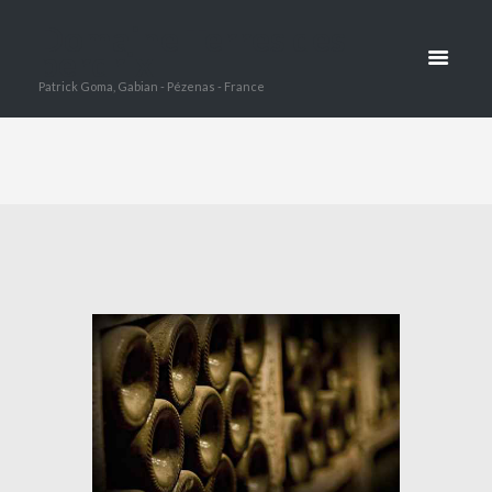
WYSS
Domaine Terres des
perdrix
WEINE IGP
Patrick Goma, Gabian - Pézenas - France
HOME
UNSERE WYSS WEINE IGP