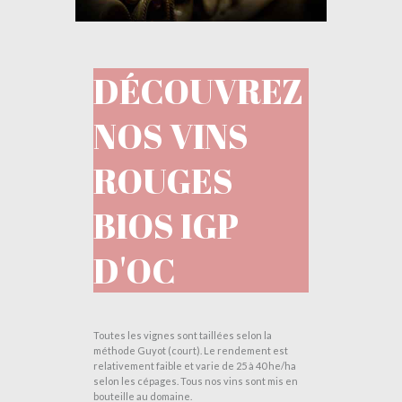
DÉCOUVREZ
NOS VINS
ROUGES
BIOS IGP
D'OC
Toutes les vignes sont taillées selon la
méthode Guyot (court). Le rendement est
relativement faible et varie de 25 à 40 he/ha
selon les cépages. Tous nos vins sont mis en
bouteille au domaine.