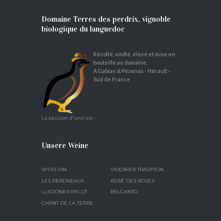
Domaine Terres des perdrix, vignoble
biologique du languedoc
Récolté, vinifié, élevé et mise en
bouteille au domaine.
A Gabian & Pézenas - Hérault -
Sud de France
La passion d'une vie
Unsere Weine
WYSS VIN
VIOGNIER TRADITION
LES PERDREAUX
ROSÉ DES ROSES
LLEDONER PELUT
BELCANTO
CHANT DE LA TERRE