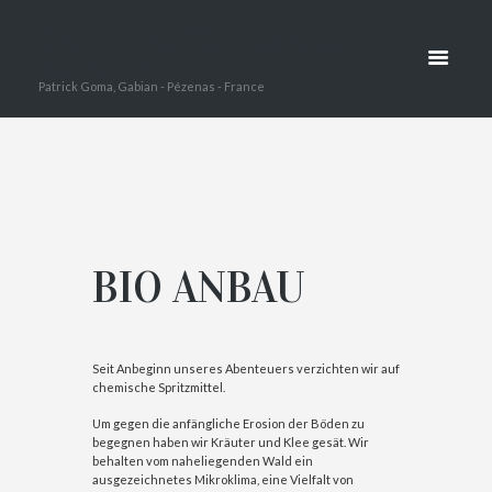
BIO ANBAU
Domaine Terres des
perdrix
HOME
BIO ANBAU
Patrick Goma, Gabian - Pézenas - France
BIO ANBAU
Seit Anbeginn unseres Abenteuers verzichten wir auf
chemische Spritzmittel.
Um gegen die anfängliche Erosion der Böden zu
begegnen haben wir Kräuter und Klee gesät. Wir
behalten vom naheliegenden Wald ein
ausgezeichnetes Mikroklima, eine Vielfalt von