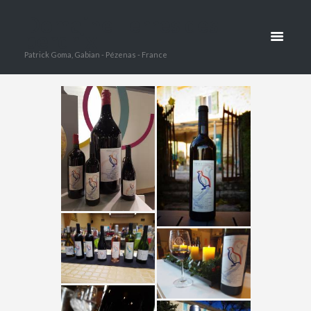
DIE WEINE
Domaine Terres des
perdrix
HOME
DIE WEINE
Patrick Goma, Gabian - Pézenas - France