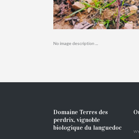
No image description ...
Domaine Terres des
O
perdrix, vignoble
biologique du languedoc
WY