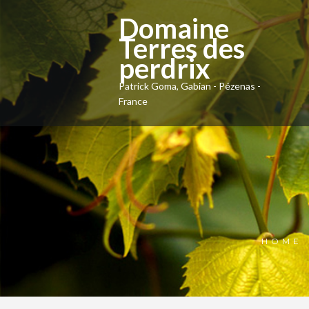
Domaine
Terres des
perdrix
Patrick Goma, Gabian - Pézenas -
France
HOME