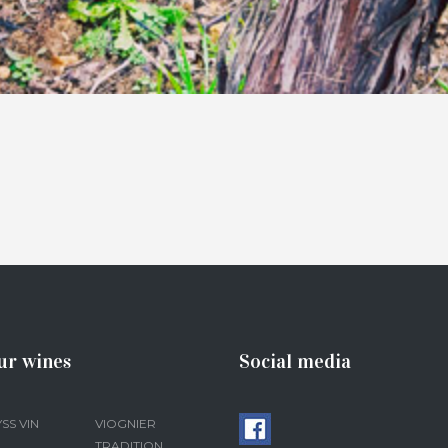
ur wines
Social media
SS VIN
VIOGNIER
TRADITION