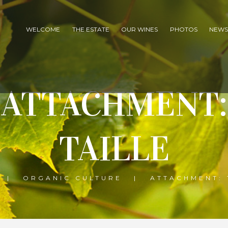
WELCOME
THE ESTATE
OUR WINES
PHOTOS
NEW
ATTACHMENT:
TAILLE
ORGANIC CULTURE
ATTACHMENT: 