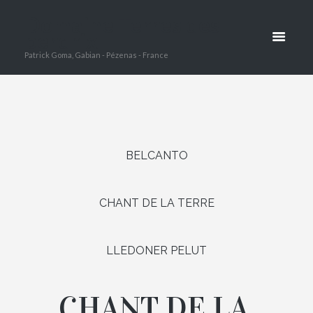
LA TERRE
Domaine Terres des
perdrix
Patrick Goma, Gabian - Pézenas - France
HOME
CHANT DE LA TERRE
BELCANTO
CHANT DE LA TERRE
LLEDONER PELUT
CHANT DE LA